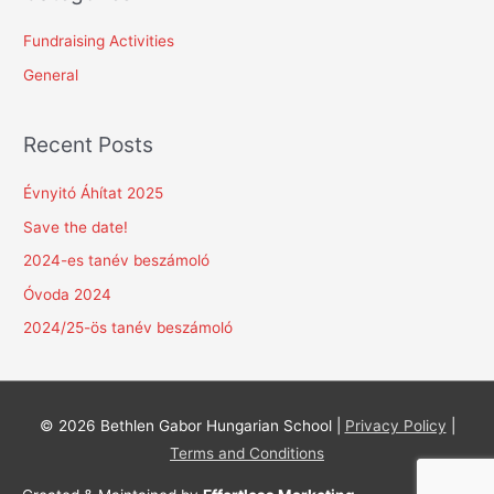
r
c
Fundraising Activities
h
General
f
o
Recent Posts
r
:
Évnyitó Áhítat 2025
Save the date!
2024-es tanév beszámoló
Óvoda 2024
2024/25-ös tanév beszámoló
© 2026
Bethlen Gabor Hungarian School
|
Privacy Policy
|
Terms and Conditions