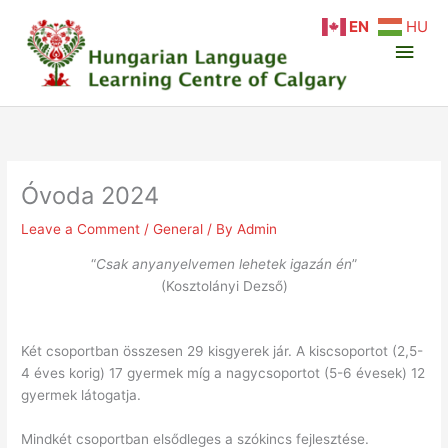
Skip
Main
EN
HU
to
content
Men
Óvoda 2024
Leave a Comment
/
General
/ By
Admin
“
Csak anyanyelvemen lehetek igazán én
”
(Kosztolányi Dezső)
Két csoportban összesen 29 kisgyerek jár. A kiscsoportot (2,5-
4 éves korig) 17 gyermek míg a nagycsoportot (5-6 évesek) 12
gyermek látogatja.
Mindkét csoportban elsődleges a szókincs fejlesztése.