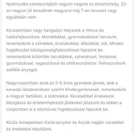
Nyelvtudás szempontjából nagyon vegyes az elosztottság. 22-
en nagyon jól beszélnek magyarul míg 7-en keveset vagy
egyáltalán nem.
Kicsoportban nagy hangsúlyt helyezek a ritmus-és
hallásfejlesztésre. Mondókákat, gyermekdalokat tanulunk,
ismerkedünk a színekkel, évszakokkal, állatokkal, stb. Minden
foglalkozást kézügyességfejlesztéssel fejezünk be.
Ismerkedünk különféle tecnikákkal, színezéssel, festéssel,
gyurmázással, ragasztással és ollóhasználattal. Felhasználunk
sokféle anyagot.
Nagycsoportban azok az 5-6 éves gyerekek járnak, akik a
kanadai iskolarendszer szerint Kindergartenesek. Ismerkedünk
a magyar betűkkel, a számokkal. Kevesebbet énekelunk.
Mozgásos és értelemfejlesztő játékokat játszunk és ebben a
csoportban is a kézműves foglalkozással fejezzük be.
Közös ünnepeinken Karácsonykor és Anyák napján versekkel
és énekekkel készülünk.