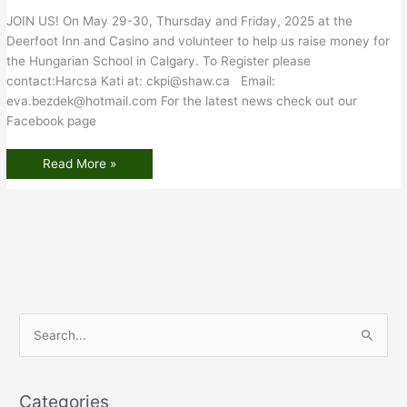
JOIN US! On May 29-30, Thursday and Friday, 2025 at the
Deerfoot Inn and Casino and volunteer to help us raise money for
the Hungarian School in Calgary. To Register please
contact:Harcsa Kati at: ckpi@shaw.ca Email:
eva.bezdek@hotmail.com For the latest news check out our
Facebook page
Read More »
S
e
a
Categories