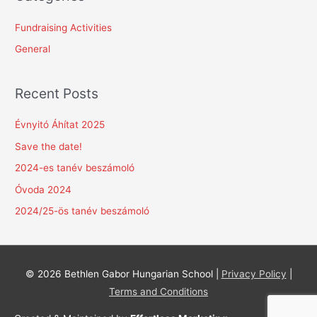
r
c
Fundraising Activities
h
General
f
o
Recent Posts
r
:
Évnyitó Áhítat 2025
Save the date!
2024-es tanév beszámoló
Óvoda 2024
2024/25-ös tanév beszámoló
© 2026
Bethlen Gabor Hungarian School
|
Privacy Policy
|
Terms and Conditions