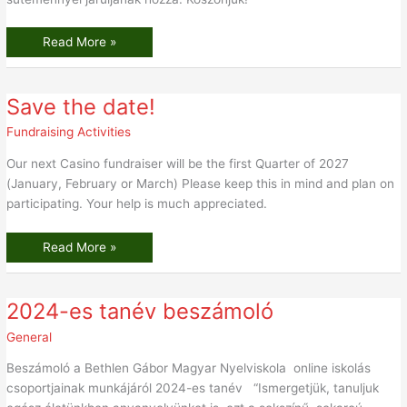
Read More »
Save
Save the date!
the
date!
Fundraising Activities
Our next Casino fundraiser will be the first Quarter of 2027
(January, February or March) Please keep this in mind and plan on
participating. Your help is much appreciated.
Read More »
2024-
2024-es tanév beszámoló
es
tanév
General
beszámoló
Beszámoló a Bethlen Gábor Magyar Nyelviskola online iskolás
csoportjainak munkájáról 2024-es tanév “Ismergetjük, tanuljuk