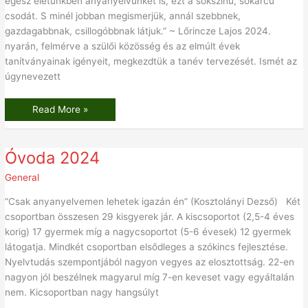
egész életünkben anyanyelvünket is, ezt a sokszínű, sokarcú
csodát. S minél jobban megismerjük, annál szebbnek,
gazdagabbnak, csillogóbbnak látjuk.” ~ Lőrincze Lajos 2024.
nyarán, felmérve a szülői közösség és az elmúlt évek
tanítványainak igényeit, megkezdtük a tanév tervezését. Ismét az
úgynevezett
Read More »
Óvoda
Óvoda 2024
2024
General
“Csak anyanyelvemen lehetek igazán én” (Kosztolányi Dezső) Két
csoportban összesen 29 kisgyerek jár. A kiscsoportot (2,5-4 éves
korig) 17 gyermek míg a nagycsoportot (5-6 évesek) 12 gyermek
látogatja. Mindkét csoportban elsődleges a szókincs fejlesztése.
Nyelvtudás szempontjából nagyon vegyes az elosztottság. 22-en
nagyon jól beszélnek magyarul míg 7-en keveset vagy egyáltalán
nem. Kicsoportban nagy hangsúlyt