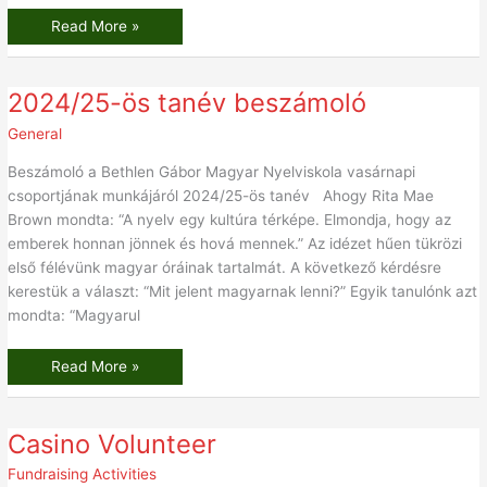
Read More »
2024/25-
2024/25-ös tanév beszámoló
ös
tanév
General
beszámoló
Beszámoló a Bethlen Gábor Magyar Nyelviskola vasárnapi
csoportjának munkájáról 2024/25-ös tanév Ahogy Rita Mae
Brown mondta: “A nyelv egy kultúra térképe. Elmondja, hogy az
emberek honnan jönnek és hová mennek.” Az idézet hűen tükrözi
első félévünk magyar óráinak tartalmát. A következő kérdésre
kerestük a választ: “Mit jelent magyarnak lenni?” Egyik tanulónk azt
mondta: “Magyarul
Read More »
Casino
Casino Volunteer
Volunteer
Fundraising Activities