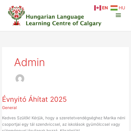
Skip
Main
EN
HU
to
content
Men
Admin
Évnyitó
Évnyitó Áhítat 2025
Áhítat
2025
General
Kedves Szülők! Kérjük, hogy a szeretetvendégséghez Marika néni
csoportjai egy tál szendviccsel, az iskolások gyümölccsel vagy
süteménnyel járuljanak hozzá. Köszönjük!